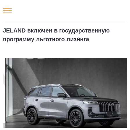
Новости РФ
JELAND включен в государственную
Городские новости
программу льготного лизинга
Новости компаний
Наши мероприятия
Статьи