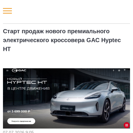
Новости РФ
Старт продаж нового премиального
Городские новости
электрического кроссовера GAC Hyptec
HT
Новости компаний
Наши мероприятия
Статьи
07.07.2026 9:05