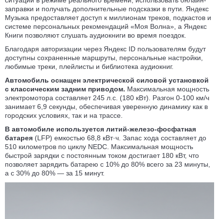
ситуации в режиме реального времени, использовать онлайн-
заправки и получать дополнительные подсказки в пути. Яндекс
Музыка предоставляет доступ к миллионам треков, подкастов и
системе персональных рекомендаций «Моя Волна», а Яндекс
Книги позволяют слушать аудиокниги во время поездок.
Благодаря авторизации через Яндекс ID пользователям будут
доступны сохраненные маршруты, персональные настройки,
любимые треки, плейлисты и библиотека аудиокниг.
Автомобиль оснащен электрической силовой установкой
с классическим задним приводом.
Максимальная мощность
электромотора составляет 245 л.с. (180 кВт). Разгон 0-100 км/ч
занимает 6,9 секунды, обеспечивая уверенную динамику как в
городских условиях, так и на трассе.
В автомобиле используется литий-железо-фосфатная
батарея
(LFP) емкостью 68,8 кВт·ч. Запас хода составляет до
510 километров по циклу NEDC. Максимальная мощность
быстрой зарядки с постоянным током достигает 180 кВт, что
позволяет зарядить батарею с 10% до 80% всего за 23 минуты,
а с 30% до 80% — за 15 минут.