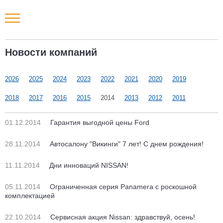
Новости РФ
Новости компаний
Городские новости
2026
2025
2024
2023
2022
2021
2020
2019
Новости компаний
2018
2017
2016
2015
2014
2013
2012
2011
Наши мероприятия
01.12.2014
Гарантия выгодной цены Ford
Статьи
28.11.2014
Автосалону "Викинги" 7 лет! С днем рождения!
11.11.2014
Дни инноваций NISSAN!
05.11.2014
Ограниченная серия Panamera с роскошной
комплектацией
22.10.2014
Сервисная акция Nissan: здравствуй, осень!