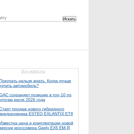
Искать
Все новости
Покупать нельзя ждать. Когда лучше
купить автомобиль?
GAC сохраняет позицию в топ-10 по
итогам июля 2026 года
Старт продаж нового гибридного
внедорожника ESTEO EXLANTIX ET8
Известна цена и комплектации новой
версии кроссовера Geely EX5 EM-R