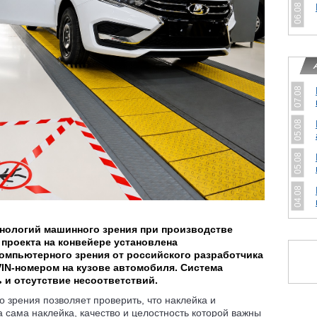
06.08
07.08
05.08
05.08
04.08
нологий машинного зрения при производстве
 проекта на конвейере установлена
компьютерного зрения от российского разработчика
 VIN-номером на кузове автомобиля. Система
ь и отсутствие несоответствий.
 зрения позволяет проверить, что наклейка и
а сама наклейка, качество и целостность которой важны