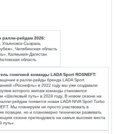
 ралли-рейдам 2026:
, Ульяновск-Сызрань
рубеж», Челябинская область
пь», Калмыкия-Дагестан
Ростовская область
тель гоночной команды LADA Sport ROSNEFT:
ащении в ралли-рейды бренда LADA Sport
нией «Роснефть» в 2022 году мы уже создавали
 рулем которого экипаж команды становился
 «Шелковый путь» в 2024 году. В новом сезоне на
ралли-рейдам появится новая LADA NIVA Sport Turbo
EFT. Мы планируем не просто участвовать в
ие позиции, но и планомерно технически развивать
дующем сезоне претендовать на самые высокие места
 путь».