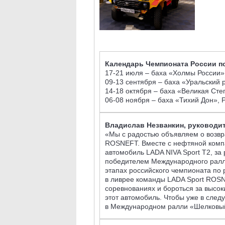
Календарь Чемпионата России по
17-21 июля – баха «Холмы России»
09-13 сентября – баха «Уральский 
14-18 октября – баха «Великая Сте
06-08 ноября – баха «Тихий Дон», 
Владислав Незванкин, руководи
«Мы с радостью объявляем о возвр
ROSNEFT. Вместе с нефтяной компа
автомобиль LADA NIVA Sport T2, за
победителем Международного ралли
этапах российского чемпионата по 
в ливрее команды LADA Sport ROSN
соревнованиях и бороться за высок
этот автомобиль. Чтобы уже в сле
в Международном ралли «Шелковый