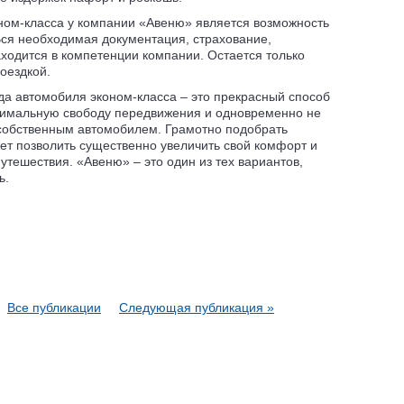
ом-класса у компании «Авеню» является возможность
Вся необходимая документация, страхование,
аходится в компетенции компании. Остается только
оездкой.
нда автомобиля эконом-класса – это прекрасный способ
ксимальную свободу передвижения и одновременно не
 собственным автомобилем. Грамотно подобрать
т позволить существенно увеличить свой комфорт и
тешествия. «Авеню» – это один из тех вариантов,
ь.
Все публикации
Следующая публикация »