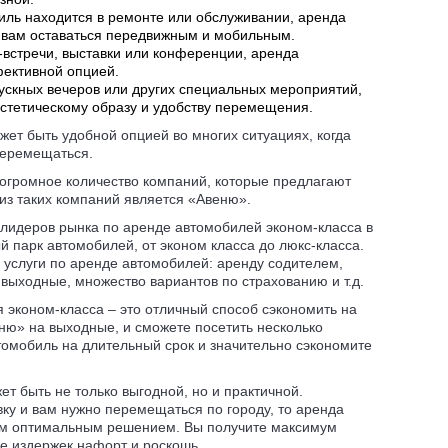
иль находится в ремонте или обслуживании, аренда
 вам оставаться передвижным и мобильным.
с-встречи, выставки или конференции, аренда
ективной опцией.
ускных вечеров или других специальных мероприятий,
эстетическому образу и удобству перемещения.
ет быть удобной опцией во многих ситуациях, когда
перемещаться.
 огромное количество компаний, которые предлагают
из таких компаний является «Авеню».
лидеров рынка по аренде автомобилей эконом-класса в
й парк автомобилей, от эконом класса до люкс-класса.
 услуги по аренде автомобилей: аренду содителем,
 выходные, множество вариантов по страхованию и т.д.
я эконом-класса – это отличный способ сэкономить на
ню» на выходные, и сможете посетить несколько
втомобиль на длительный срок и значительно сэкономите
т быть не только выгодной, но и практичной.
ку и вам нужно перемещаться по городу, то аренда
ым оптимальным решением. Вы получите максимум
е издержек нафорт и роскошь.