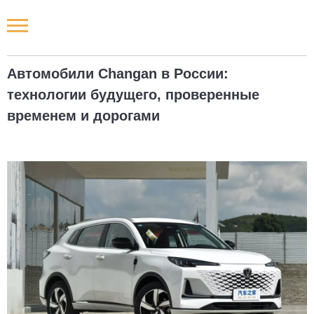
Новости РФ
Автомобили Changan в России:
Городские новости
технологии будущего, проверенные
временем и дорогами
Новости компаний
Наши мероприятия
Статьи