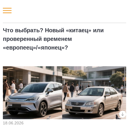
Новости РФ
Что выбрать? Новый «китаец» или
Городские новости
проверенный временем
«европеец»/«японец»?
Новости компаний
Наши мероприятия
Статьи
18.06.2026