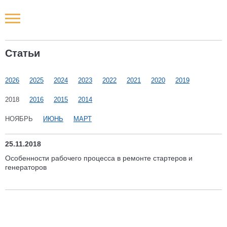
Новости РФ
Статьи
Городские новости
2026
2025
2024
2023
2022
2021
2020
2019
Новости компаний
2018
2016
2015
2014
Наши мероприятия
НОЯБРЬ
ИЮНЬ
МАРТ
Статьи
25.11.2018
Особенности рабочего процесса в ремонте стартеров и
генераторов