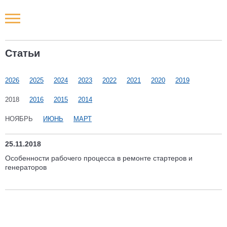
Новости РФ
Статьи
Городские новости
2026
2025
2024
2023
2022
2021
2020
2019
Новости компаний
2018
2016
2015
2014
Наши мероприятия
НОЯБРЬ
ИЮНЬ
МАРТ
Статьи
25.11.2018
Особенности рабочего процесса в ремонте стартеров и
генераторов