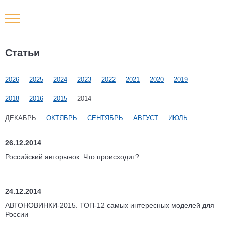
Новости РФ
Статьи
Городские новости
2026
2025
2024
2023
2022
2021
2020
2019
Новости компаний
2018
2016
2015
2014
Наши мероприятия
ДЕКАБРЬ
ОКТЯБРЬ
СЕНТЯБРЬ
АВГУСТ
ИЮЛЬ
Статьи
26.12.2014
Российский авторынок. Что происходит?
24.12.2014
АВТОНОВИНКИ-2015. ТОП-12 самых интересных моделей для
России