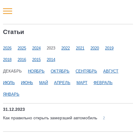
Новости РФ
Статьи
Городские новости
2026
2025
2024
2023
2022
2021
2020
2019
Новости компаний
2018
2016
2015
2014
Наши мероприятия
ДЕКАБРЬ
НОЯБРЬ
ОКТЯБРЬ
СЕНТЯБРЬ
АВГУСТ
ИЮЛЬ
ИЮНЬ
МАЙ
АПРЕЛЬ
МАРТ
ФЕВРАЛЬ
Статьи
ЯНВАРЬ
31.12.2023
Как правильно открыть замерзший автомобиль
2