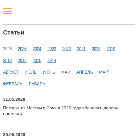
Новости РФ
Статьи
Городские новости
2026
2025
2024
2023
2022
2021
2020
2019
Новости компаний
2018
2016
2015
2014
Наши мероприятия
АВГУСТ
ИЮЛЬ
ИЮНЬ
МАЙ
АПРЕЛЬ
МАРТ
ФЕВРАЛЬ
ЯНВАРЬ
Статьи
31.05.2026
Поездка из Москвы в Сочи в 2026 году обошлась дороже
прежнего
30.05.2026