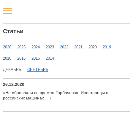
Новости РФ
Статьи
Городские новости
2026
2025
2024
2023
2022
2021
2020
2019
Новости компаний
2018
2016
2015
2014
Наши мероприятия
ДЕКАБРЬ
СЕНТЯБРЬ
Статьи
26.12.2020
«Не обновляли со времен Горбачева». Иностранцы о
российских машинах
1