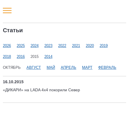
Новости РФ
Статьи
Городские новости
2026
2025
2024
2023
2022
2021
2020
2019
Новости компаний
2018
2016
2015
2014
Наши мероприятия
ОКТЯБРЬ
АВГУСТ
МАЙ
АПРЕЛЬ
МАРТ
ФЕВРАЛЬ
Статьи
16.10.2015
«ДИКАРИ» на LADA 4x4 покорили Север