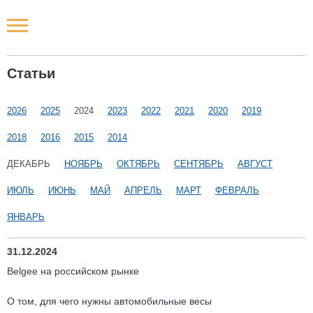
Новости РФ
Статьи
Городские новости
2026
2025
2024
2023
2022
2021
2020
2019
Новости компаний
2018
2016
2015
2014
Наши мероприятия
ДЕКАБРЬ
НОЯБРЬ
ОКТЯБРЬ
СЕНТЯБРЬ
АВГУСТ
ИЮЛЬ
ИЮНЬ
МАЙ
АПРЕЛЬ
МАРТ
ФЕВРАЛЬ
Статьи
ЯНВАРЬ
31.12.2024
Belgee на российском рынке
О том, для чего нужны автомобильные весы