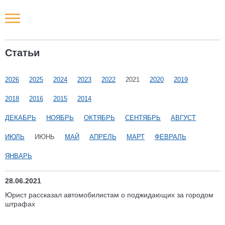
Новости РФ
Статьи
Городские новости
2026
2025
2024
2023
2022
2021
2020
2019
Новости компаний
2018
2016
2015
2014
Наши мероприятия
ДЕКАБРЬ
НОЯБРЬ
ОКТЯБРЬ
СЕНТЯБРЬ
АВГУСТ
ИЮЛЬ
ИЮНЬ
МАЙ
АПРЕЛЬ
МАРТ
ФЕВРАЛЬ
Статьи
ЯНВАРЬ
28.06.2021
Юрист рассказал автомобилистам о поджидающих за городом
штрафах