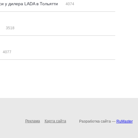
си у дилера LADA в Тольятти
4074
3518
4077
Реклама
Карта сайта
Разработка сайта —
RuMaster