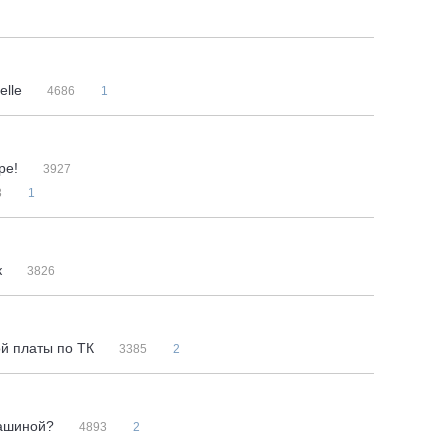
elle
4686
1
ре!
3927
3
1
к
3826
ой платы по ТК
3385
2
машиной?
4893
2