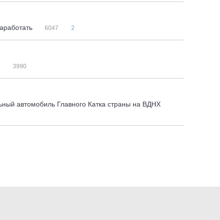
заработать
6047
2
я
3990
льный автомобиль Главного Катка страны на ВДНХ