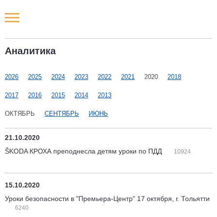
Новости РФ
Аналитика
Городские новости
2026
2025
2024
2023
2022
2021
2020
2018
Новости компаний
2017
2016
2015
2014
2013
Наши мероприятия
ОКТЯБРЬ
СЕНТЯБРЬ
ИЮНЬ
Статьи
21.10.2020
ŠKODA КРОХА преподнесла детям уроки по ПДД
10924
15.10.2020
Уроки безопасности в "Премьера-Центр" 17 октября, г. Тольятти
6240