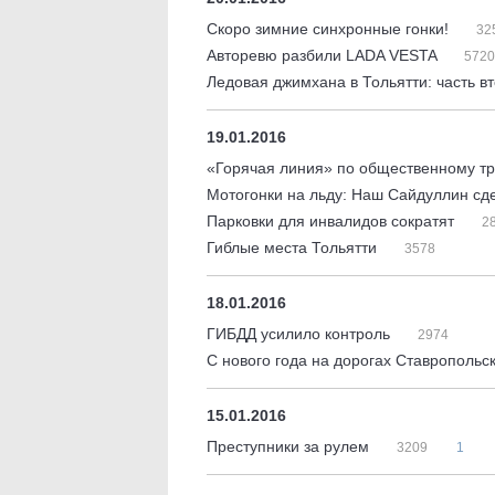
Скоро зимние синхронные гонки!
32
Авторевю разбили LADA VESTA
5720
Ледовая джимхана в Тольятти: часть в
19.01.2016
«Горячая линия» по общественному т
Мотогонки на льду: Наш Сайдуллин сд
Парковки для инвалидов сократят
2
Гиблые места Тольятти
3578
18.01.2016
ГИБДД усилило контроль
2974
С нового года на дорогах Ставропольс
15.01.2016
Преступники за рулем
3209
1