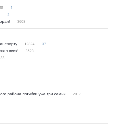
55
1
2
торая!
3608
ранспорту
12824
37
елал всех!
3523
888
кого района погибли уже три семьи
2917