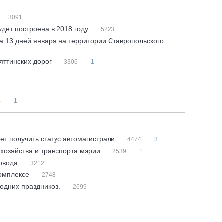
3091
удет построена в 2018 году
5223
а 13 дней января на территории Ставропольского
яттинских дорог
3306
1
4
1
ет получить статус автомагистрали
4474
3
хозяйства и транспорта мэрии
2539
1
ровода
3212
комплексе
2748
годних праздников.
2699