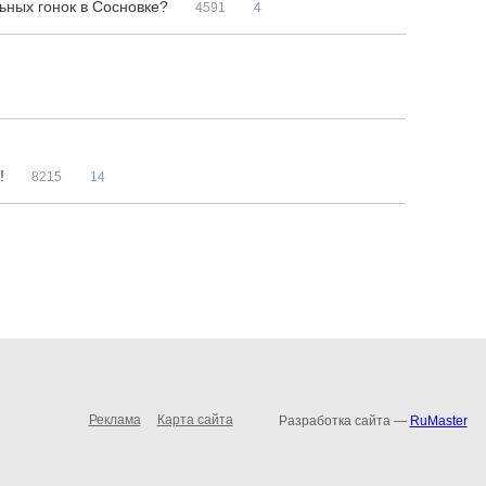
ьных гонок в Сосновке?
4591
4
а!
8215
14
Реклама
Карта сайта
Разработка сайта —
RuMaster