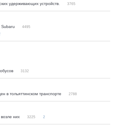
тских удерживающих устройств.
3765
т Subaru
4495
2
тобусов
3132
ен в тольяттинском транспорте
2788
 возле них
3225
2