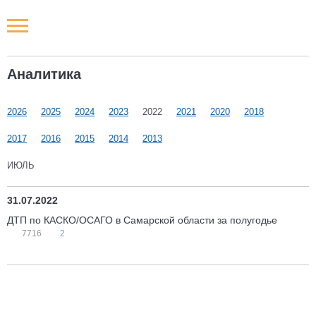
Новости РФ
Аналитика
Городские новости
2026
2025
2024
2023
2022
2021
2020
2018
Новости компаний
2017
2016
2015
2014
2013
Наши мероприятия
ИЮЛЬ
Статьи
31.07.2022
ДТП по КАСКО/ОСАГО в Самарской области за полугодье
7716
2