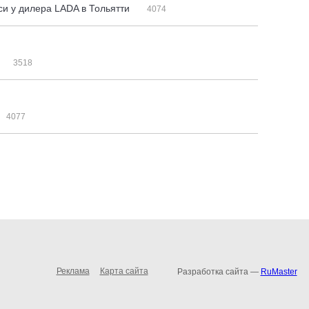
си у дилера LADA в Тольятти
4074
3518
4077
Реклама
Карта сайта
Разработка сайта —
RuMaster