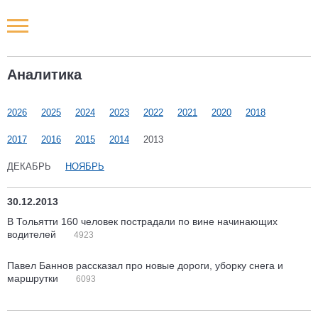
Новости РФ
Аналитика
Городские новости
2026
2025
2024
2023
2022
2021
2020
2018
Новости компаний
2017
2016
2015
2014
2013
Наши мероприятия
ДЕКАБРЬ
НОЯБРЬ
Статьи
30.12.2013
В Тольятти 160 человек пострадали по вине начинающих
водителей
4923
Павел Баннов рассказал про новые дороги, уборку снега и
маршрутки
6093