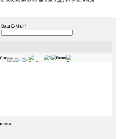
, оскорблениями автора и других участников
Ваш E-Mail
*
щении