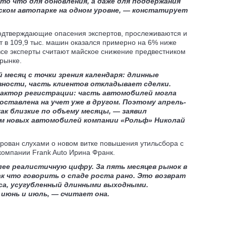
е то что для обновления, а даже для поддержания
ском автопарке на одном уровне, — констатирует
одтверждающие опасения экспертов, прослеживаются и
ат в 109,9 тыс. машин оказался примерно на 6% ниже
е все эксперты считают майское снижение предвестником
рынке.
месяц с точки зрения календаря: длинные
вности, часть клиентов откладывает сделки.
фактор регистрации: часть автомобилей могла
оставлена на учет уже в другом. Поэтому апрель-
ак близкие по объему месяцы, — заявил
м новых автомобилей компании «Рольф» Николай
ирован слухами о новом витке повышения утильсбора с
компании Frank Auto Ирина Франк.
ее реалистичную цифру. За пять месяцев рынок в
ак что говорить о спаде роста рано. Это возврат
оса, усугубленный длинными выходными.
июнь и июль, — считает она.