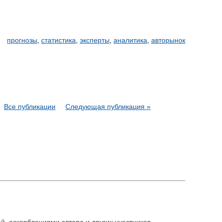
прогнозы
,
статистика
,
эксперты
,
аналитика
,
авторынок
Все публикации
Следующая публикация »