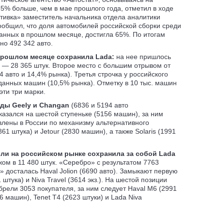
5% больше, чем в мае прошлого года, отметил в ходе
тивка» заместитель начальника отдела аналитики
ообщил, что доля автомобилей российской сборки среди
анных в прошлом месяце, достигла 65%. По итогам
но 492 342 авто.
прошлом месяце сохранила Lada:
на нее пришлось
 — 28 365 штук. Второе место с большим отрывом от
4 авто и 14,4% рынка). Третья строчка у российского
оданных машин (10,5% рынка). Отметку в 10 тыс. машин
ти три марки.
нды Geely и Changan
(6836 и 5194 авто
казался на шестой ступеньке (5156 машин), за ним
авлены в России по механизму альтернативного
1 штука) и Jetour (2830 машин), а также Solaris (1991
ли на российском рынке сохранила за собой Lada
жом в 11 480 штук. «Серебро» с результатом 7763
 досталась Haval Jolion (6690 авто). Замыкают первую
штука) и Niva Travel (3614 экз.). На шестой позиции
брели 3053 покупателя, за ним следует Haval M6 (2991
6 машин), Tenet T4 (2623 штуки) и Lada Niva