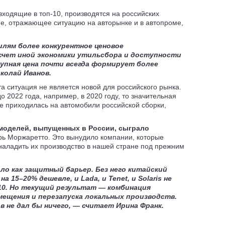
входящие в топ-10, производятся на российских
ие, отражающее ситуацию на авторынке и в автопроме,
илям более конкурентное ценовое
 счет иной экономики утильсбора и доступности
упная цена почти всегда формирует более
колай Иванов.
та ситуация не является новой для российского рынка.
о 2022 года, например, в 2020 году, то значительная
е приходилась на автомобили российской сборки,
моделей, выпущенных в России, сыграло
рь Моржаретто. Это вынудило компании, которые
аладить их производство в нашей стране под прежним
ало
как защитный барьер. Без него китайский
на 15–20% дешевле, и Lada, и
Tenet
, и Solaris не
10. Но текущий результат — комбинация
ещения и перезапуска локальных производств.
в не дал бы ничего, — считает Ирина Франк.