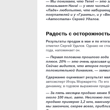
— Мы понимаем, что Tenet — это з
показывает Haval — у него чистый
«Ладе» любопытно, что набирающ
покупателей и у «Гранты», и у «В
«Автостата» Сергей Удалов.
Радость с осторожност
Результаты продаж в мае и по итог
отметил Сергей Удалов. Однако не сто
года, напоминает он.
— Первая половина прошлого года 
плюсе. 20% — это очень красивая ц
Сейчас видится, что второе полуго
положительной динамике, — заяв
Сдержанно оценивает результат мая
автоэксперт Игорь Моржаретто. По ег
динамику, в годовом выражении прода
— За пять месяцев продано менее 5
около 100 тыс. авто. Несложно по
продано примерно 1,2 млн, максиму
мы закончим, скорее всего, прибл