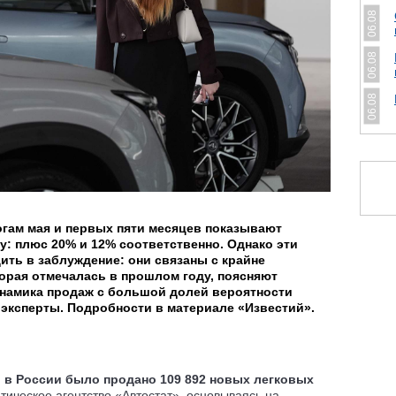
06.08
06.08
06.08
гам мая и первых пяти месяцев показывают
: плюс 20% и 12% соответственно. Однако эти
ть в заблуждение: они связаны с крайне
торая отмечалась в прошлом году, поясняют
инамика продаж с большой долей вероятности
 эксперты. Подробности в материале «Известий».
 в России было продано 109 892 новых легковых
ическое агентство «Автостат», основываясь на