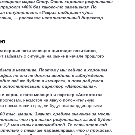
амещение марки Chery. Очень хорошие результаты
 прирост +46% без какого-то замещения. По
ая популярность «Искра» отбирает чуть
есты»,
—
рассказал исполнительный директор
ью
ам первых пяти месяцев выглядят позитивно
,
ит забывать о ситуации на рынке в начале прошлого
была в негативе. Поэтому мы сейчас в хорошем
ифра, но она не должна вводить в заблуждение.
дие всё же будет в «минусе», а пока радуемся
ил исполнительный директор «Автостата».
 и первых пяти месяцев и партнер «Автостата»
,
о прогнозам, несмотря на явную положительную
жи новых машин вряд ли будут экстраординарными.
00 тыс. машин. Значит, среднее значение за месяц
считать, что при таких результатах за год будет
м 1,3 млн новых автомобилей. То есть этот год
изительно с теми же параметрами, что и
прошлый
.