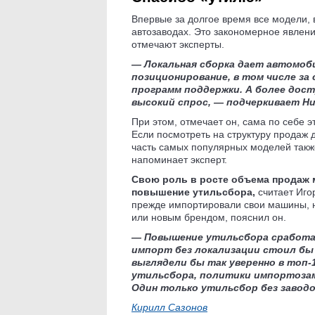
Впервые за долгое время все модели, 
автозаводах. Это закономерное явлен
отмечают эксперты.
— Локальная сборка дает автомоб
позиционирование, в том числе за
программ поддержки. А более дост
высокий спрос, — подчеркивает Ни
При этом, отмечает он, сама по себе э
Если посмотреть на структуру продаж д
часть самых популярных моделей такж
напоминает эксперт.
Свою роль в росте объема продаж 
повышение утильсбора,
считает Иго
прежде импортировали свои машины, н
или новым брендом, пояснил он.
— Повышение утильсбора
сработ
импорт без локализации стоил бы 
выглядели бы так уверенно в топ-
утильсбора, политики импортозам
Один только утильсбор без заводо
Кирилл Сазонов