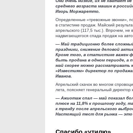
Они очень низкие, их не хватает н
среднего возраста машин в россий
Игорь Моржаретто.
Определенные «тревожные звонки», п
в статистике продаж. Майский результ
апрельского (117,5 тыс.). Впрочем, н
надвигающегося спада продаж на авто
— Май традиционно более сложный 
праздники, снижение деловой акти
Кроме того, в статистике важен 
быть продана в одном периоде, а п
май скорее можно рассматривать к
«Известиям» директор по продажа
Иванов.
Апрельский скачок во многом спровоц
лета, поясняет генеральный директор 
— Ажиотаж спал — май показал бол
плюсе на 11,8% к прошлому году, т
к тренду после апрельского выбр
Настоящий тест для рынка — это 
Спасибо «утилю»