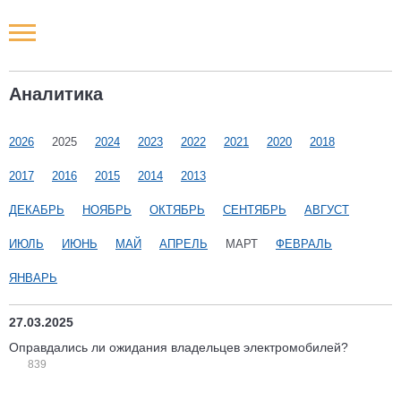
Новости РФ
Аналитика
Городские новости
2026
2025
2024
2023
2022
2021
2020
2018
Новости компаний
2017
2016
2015
2014
2013
Наши мероприятия
ДЕКАБРЬ
НОЯБРЬ
ОКТЯБРЬ
СЕНТЯБРЬ
АВГУСТ
ИЮЛЬ
ИЮНЬ
МАЙ
АПРЕЛЬ
МАРТ
ФЕВРАЛЬ
Статьи
ЯНВАРЬ
27.03.2025
Оправдались ли ожидания владельцев электромобилей?
839