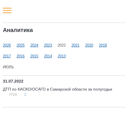
Новости РФ
Аналитика
Городские новости
2026
2025
2024
2023
2022
2021
2020
2018
Новости компаний
2017
2016
2015
2014
2013
Наши мероприятия
ИЮЛЬ
Статьи
31.07.2022
ДТП по КАСКО/ОСАГО в Самарской области за полугодье
7714
2