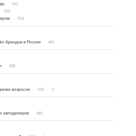
ода
532
503
лером
533
ёх брендов в России
491
ии
399
 резко возросли
419
2
во автодилеров
485