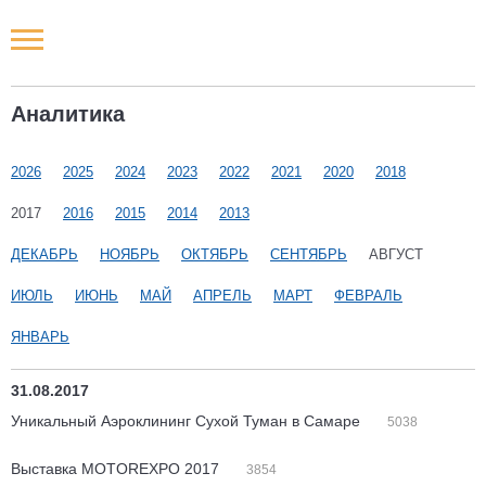
Новости РФ
Аналитика
Городские новости
2026
2025
2024
2023
2022
2021
2020
2018
Новости компаний
2017
2016
2015
2014
2013
Наши мероприятия
ДЕКАБРЬ
НОЯБРЬ
ОКТЯБРЬ
СЕНТЯБРЬ
АВГУСТ
ИЮЛЬ
ИЮНЬ
МАЙ
АПРЕЛЬ
МАРТ
ФЕВРАЛЬ
Статьи
ЯНВАРЬ
31.08.2017
Уникальный Аэроклининг Сухой Туман в Самаре
5038
Выставка MOTOREXPO 2017
3854