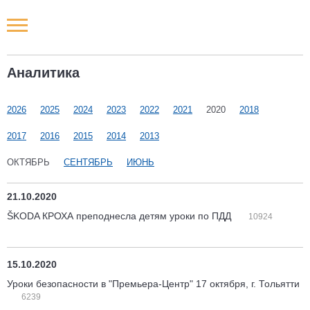
Новости РФ
Аналитика
Городские новости
2026
2025
2024
2023
2022
2021
2020
2018
Новости компаний
2017
2016
2015
2014
2013
Наши мероприятия
ОКТЯБРЬ
СЕНТЯБРЬ
ИЮНЬ
Статьи
21.10.2020
ŠKODA КРОХА преподнесла детям уроки по ПДД
10924
15.10.2020
Уроки безопасности в "Премьера-Центр" 17 октября, г. Тольятти
6239