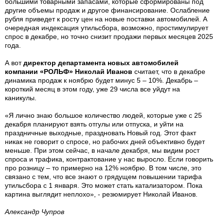
большими товарными запасами, которые сформированы под
другие объемы продаж и другое финансирование. Ослабление
рубля приведет к росту цен на новые поставки автомобилей. А
очередная индексация утильсбора, возможно, простимулирует
спрос в декабре, но точно снизит продажи первых месяцев 2025
года.
А вот
директор департамента новых автомобилей
компании «РОЛЬФ» Николай Иванов
считает, что в декабре
динамика продаж к ноябрю будет минус 5 – 10%. Декабрь –
короткий месяц в этом году, уже 29 числа все уйдут на
каникулы.
«Я лично знаю большое количество людей, которые уже с 25
декабря планируют взять отгулы или отпуска, и уйти на
праздничные выходные, праздновать Новый год. Этот факт
никак не говорит о спросе, но рабочих дней объективно будет
меньше. При этом сейчас, в начале декабря, мы видим рост
спроса и трафика, контрактование у нас выросло. Если говорить
про розницу – то примерно на 12% ноябрю. В том числе, это
связано с тем, что все знают о грядущем повышении тарифа
утильсбора с 1 января. Это может стать катализатором. Пока
картина выглядит неплохо», - резюмирует Николай Иванов.
Александр Чупров