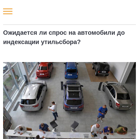
Новости РФ
Ожидается ли спрос на автомобили до
Городские новости
индексации утильсбора?
Новости компаний
Наши мероприятия
Статьи