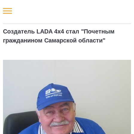
Новости РФ
Создатель LADA 4x4 стал "Почетным
Городские новости
гражданином Самарской области"
Новости компаний
Наши мероприятия
Статьи