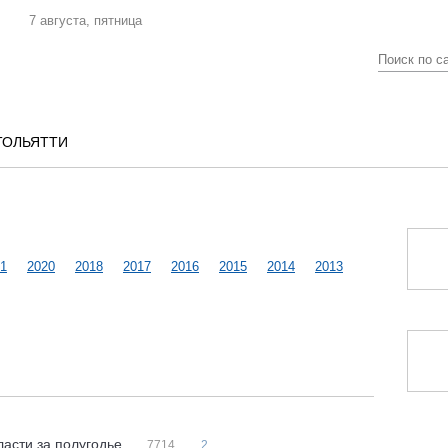
7 августа, пятница
ТОЛЬЯТТИ
1
2020
2018
2017
2016
2015
2014
2013
асти за полугодье
7714
2