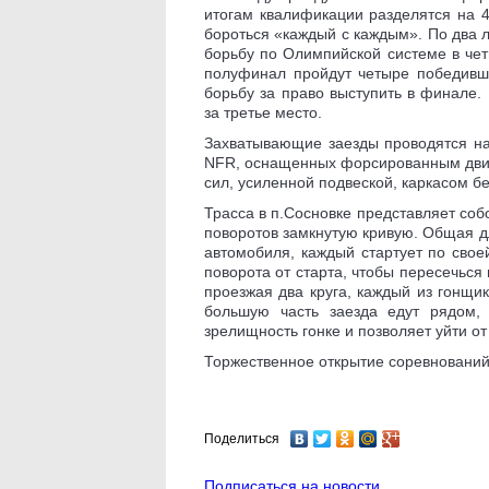
итогам квалификации разделятся на 4
бороться «каждый с каждым». По два л
борьбу по Олимпийской системе в чет
полуфинал пройдут четыре победивши
борьбу за право выступить в финале.
за третье место.
Захватывающие заезды проводятся на
NFR, оснащенных форсированным дви
сил, усиленной подвеской, каркасом б
Трасса в п.Сосновке представляет со
поворотов замкнутую кривую. Общая дл
автомобиля, каждый стартует по свое
поворота от старта, чтобы пересечься
проезжая два круга, каждый из гонщи
большую часть заезда едут рядом,
зрелищность гонке и позволяет уйти от
Торжественное открытие соревнований 
Поделиться
Подписаться на новости