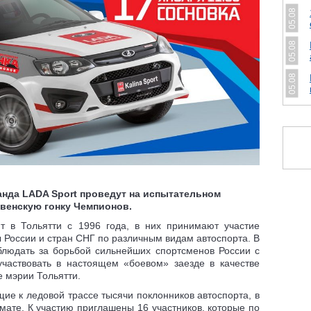
05.08
05.08
05.08
анда LADA Sport проведут на испытательном
твенскую гонку Чемпионов.
т в Тольятти с 1996 года, в них принимают участие
 России и стран СНГ по различным видам автоспорта. В
аблюдать за борьбой сильнейших спортсменов России с
участвовать в настоящем «боевом» заезде в качестве
е мэрии Тольятти.
ие к ледовой трассе тысячи поклонников автоспорта, в
мате. К участию приглашены 16 участников, которые по