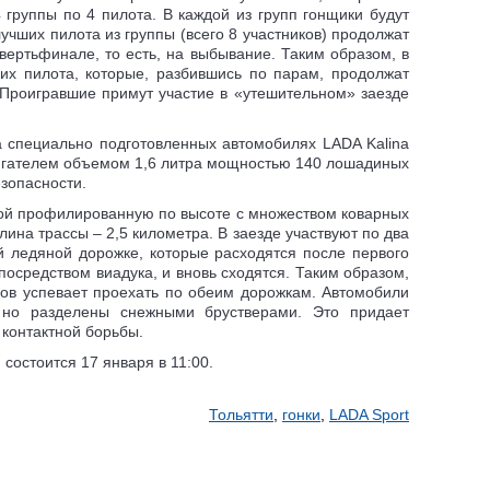
 группы по 4 пилота. В каждой из групп гонщики будут
учших пилота из группы (всего 8 участников) продолжат
вертьфинале, то есть, на выбывание. Таким образом, в
х пилота, которые, разбившись по парам, продолжат
 Проигравшие примут участие в «утешительном» заезде
 специально подготовленных автомобилях LADA Kalina
гателем объемом 1,6 литра мощностью 140 лошадиных
езопасности.
бой профилированную по высоте с множеством коварных
ина трассы – 2,5 километра. В заезде участвуют по два
й ледяной дорожке, которые расходятся после первого
 посредством виадука, и вновь сходятся. Таким образом,
ков успевает проехать по обеим дорожкам. Автомобили
 но разделены снежными брустверами. Это придает
 контактной борьбы.
состоится 17 января в 11:00.
Тольятти
,
гонки
,
LADA Sport