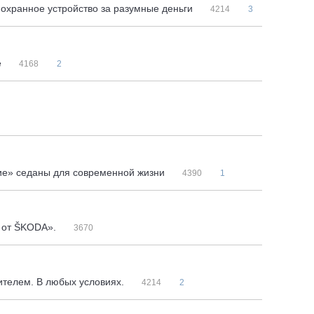
охранное устройство за разумные деньги
4214
3
е
4168
2
кие» седаны для современной жизни
4390
1
ь от ŠKODA».
3670
ителем. В любых условиях.
4214
2