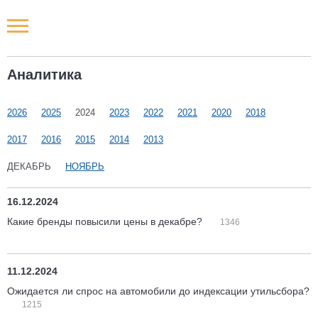
Новости РФ
Аналитика
Городские новости
2026
2025
2024
2023
2022
2021
2020
2018
Новости компаний
2017
2016
2015
2014
2013
Наши мероприятия
ДЕКАБРЬ
НОЯБРЬ
Статьи
16.12.2024
Какие бренды повысили цены в декабре?
1346
11.12.2024
Ожидается ли спрос на автомобили до индексации утильсбора?
1215