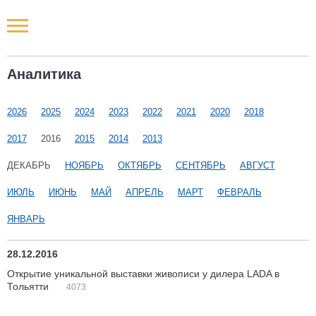
Новости РФ
Аналитика
Городские новости
2026
2025
2024
2023
2022
2021
2020
2018
Новости компаний
2017
2016
2015
2014
2013
Наши мероприятия
ДЕКАБРЬ
НОЯБРЬ
ОКТЯБРЬ
СЕНТЯБРЬ
АВГУСТ
ИЮЛЬ
ИЮНЬ
МАЙ
АПРЕЛЬ
МАРТ
ФЕВРАЛЬ
Статьи
ЯНВАРЬ
28.12.2016
Открытие уникальной выставки живописи у дилера LADA в
Тольятти
4073