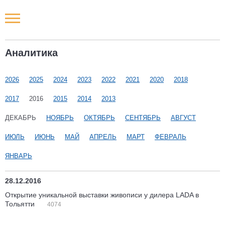
Новости РФ
Аналитика
Городские новости
2026
2025
2024
2023
2022
2021
2020
2018
Новости компаний
2017
2016
2015
2014
2013
Наши мероприятия
ДЕКАБРЬ
НОЯБРЬ
ОКТЯБРЬ
СЕНТЯБРЬ
АВГУСТ
ИЮЛЬ
ИЮНЬ
МАЙ
АПРЕЛЬ
МАРТ
ФЕВРАЛЬ
Статьи
ЯНВАРЬ
28.12.2016
Открытие уникальной выставки живописи у дилера LADA в
Тольятти
4074