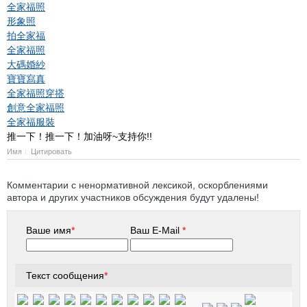
全家福照
形象照
拍全家福
全家福照
大碼婚紗
寶寶寫真
全家福照穿搭
創意全家福照
全家福服裝
推一下！推一下！加油呀~支持你!!
Имя
Цитировать
Комментарии с ненормативной лексикой, оскорблениями
автора и других участников обсуждения будут удалены!
Ваше имя
*
Ваш E-Mail
*
Текст сообщения
*