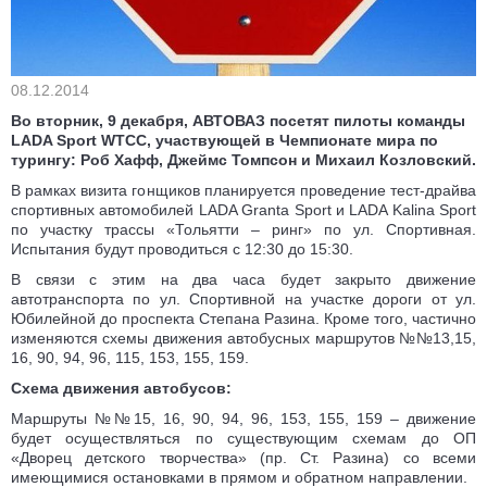
08.12.2014
Во вторник, 9 декабря, АВТОВАЗ посетят пилоты команды
LADA Sport WTCC, участвующей в Чемпионате мира по
турингу: Роб Хафф, Джеймс Томпсон и Михаил Козловский.
В рамках визита гонщиков планируется проведение тест-драйва
спортивных автомобилей LADA Granta Sport и LADA Kalina Sport
по участку трассы «Тольятти – ринг» по ул. Спортивная.
Испытания будут проводиться с 12:30 до 15:30.
В связи с этим на два часа будет закрыто движение
автотранспорта по ул. Спортивной на участке дороги от ул.
Юбилейной до проспекта Степана Разина. Кроме того, частично
изменяются схемы движения автобусных маршрутов №№13,15,
16, 90, 94, 96, 115, 153, 155, 159.
Схема движения автобусов:
Маршруты №№15, 16, 90, 94, 96, 153, 155, 159 – движение
будет осуществляться по существующим схемам до ОП
«Дворец детского творчества» (пр. Ст. Разина) со всеми
имеющимися остановками в прямом и обратном направлении.