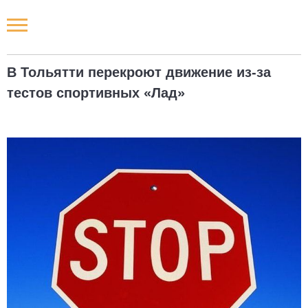
Новости РФ
В Тольятти перекроют движение из-за
Городские новости
тестов спортивных «Лад»
Новости компаний
Наши мероприятия
Статьи