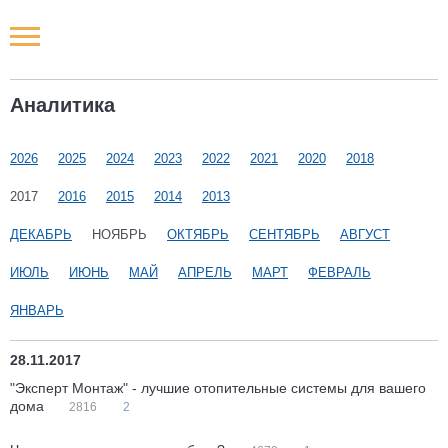
Новости РФ
Аналитика
Городские новости
2026
2025
2024
2023
2022
2021
2020
2018
Новости компаний
2017
2016
2015
2014
2013
Наши мероприятия
ДЕКАБРЬ
НОЯБРЬ
ОКТЯБРЬ
СЕНТЯБРЬ
АВГУСТ
ИЮЛЬ
ИЮНЬ
МАЙ
АПРЕЛЬ
МАРТ
ФЕВРАЛЬ
Статьи
ЯНВАРЬ
28.11.2017
"Эксперт Монтаж" - лучшие отопительные системы для вашего
дома
2816
2