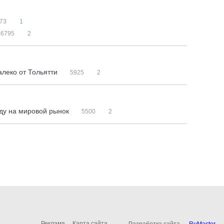
73
1
6795
2
леко от Тольятти
5925
2
оду на мировой рынок
5500
2
Реклама
Карта сайта