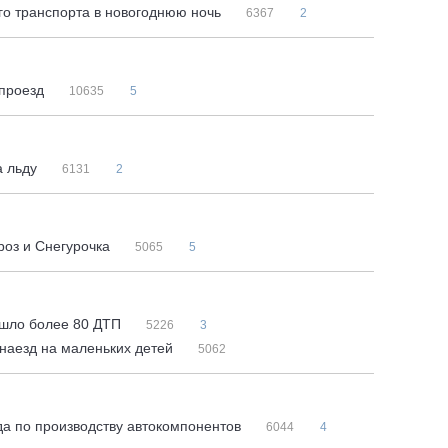
го транспорта в новогоднюю ночь
6367
2
 проезд
10635
5
а льду
6131
2
роз и Снегурочка
5065
5
зошло более 80 ДТП
5226
3
 наезд на маленьких детей
5062
да по производству автокомпонентов
6044
4