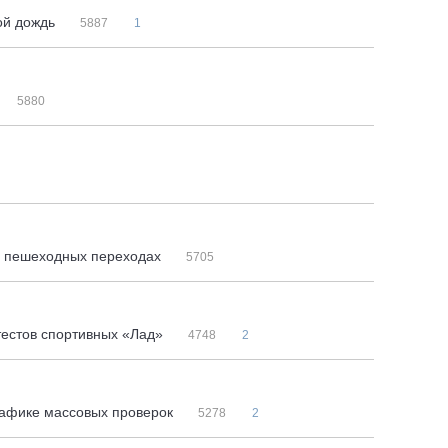
ной дождь
5887
1
5880
на пешеходных переходах
5705
 тестов спортивных «Лад»
4748
2
рафике массовых проверок
5278
2