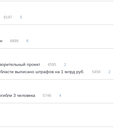
8197
5
ин
6899
6
творительный проект
4595
2
бласти выписано штрафов на 1 млрд руб.
5458
2
огибли 3 человека
5746
4