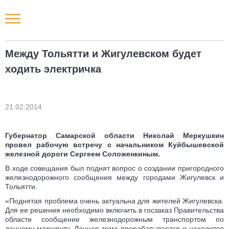
Новости РФ
Между Тольятти и Жигулевском будет
Городские новости
ходить электричка
Новости компаний
21.02.2014
Наши мероприятия
Губернатор Самарской области Николай Меркушкин
Статьи
провел рабочую встречу с начальником Куйбышевской
железной дороги Сергеем Соложенкиным.
В ходе совещания был поднят вопрос о создании пригородного
железнодорожного сообщения между городами Жигулевск и
Тольятти.
«Поднятая проблема очень актуальна для жителей Жигулевска.
Для ее решения необходимо включить в госзаказ Правительства
области сообщение железнодорожным транспортом по
данному маршруту. Данная тема прорабатывается и находится