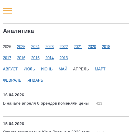
Новости РФ
Аналитика
Городские новости
2026
2025
2024
2023
2022
2021
2020
2018
Новости компаний
2017
2016
2015
2014
2013
Наши мероприятия
АВГУСТ
ИЮЛЬ
ИЮНЬ
МАЙ
АПРЕЛЬ
МАРТ
ФЕВРАЛЬ
ЯНВАРЬ
Статьи
16.04.2026
В начале апреля 8 брендов поменяли цены
423
15.04.2026