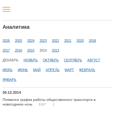
Новости РФ
Аналитика
Городские новости
2026
2025
2024
2023
2022
2021
2020
2018
Новости компаний
2017
2016
2015
2014
2013
Наши мероприятия
ДЕКАБРЬ
НОЯБРЬ
ОКТЯБРЬ
СЕНТЯБРЬ
АВГУСТ
ИЮЛЬ
ИЮНЬ
МАЙ
АПРЕЛЬ
МАРТ
ФЕВРАЛЬ
Статьи
ЯНВАРЬ
30.12.2014
Появился график работы общественного транспорта в
новогоднюю ночь
6367
2