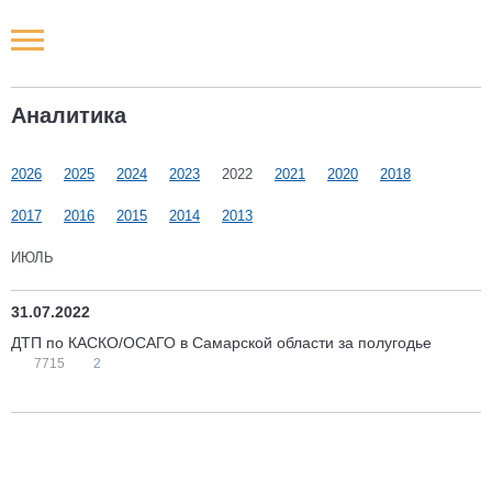
Новости РФ
Аналитика
Городские новости
2026
2025
2024
2023
2022
2021
2020
2018
Новости компаний
2017
2016
2015
2014
2013
Наши мероприятия
ИЮЛЬ
Статьи
31.07.2022
ДТП по КАСКО/ОСАГО в Самарской области за полугодье
7715
2