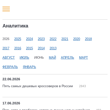
Новости РФ
Аналитика
Городские новости
2026
2025
2024
2023
2022
2021
2020
2018
Новости компаний
2017
2016
2015
2014
2013
Наши мероприятия
АВГУСТ
ИЮЛЬ
ИЮНЬ
МАЙ
АПРЕЛЬ
МАРТ
ФЕВРАЛЬ
ЯНВАРЬ
Статьи
22.06.2026
Пять самых дешевых кроссоверов в России
2843
17.06.2026