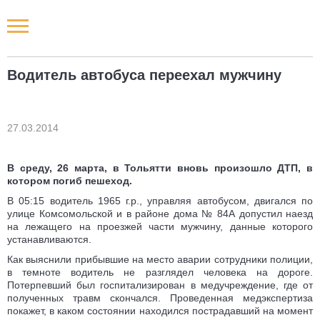
Новости РФ
Водитель автобуса переехал мужчину
Городские новости
Новости компаний
27.03.2014
Наши мероприятия
В среду, 26 марта, в Тольятти вновь произошло ДТП, в
котором погиб пешеход.
Статьи
В 05:15 водитель 1965 г.р., управляя автобусом, двигался по
улице Комсомольской и в районе дома № 84А допустил наезд
на лежащего на проезжей части мужчину, данные которого
устанавливаются.
Как выяснили прибывшие на место аварии сотрудники полиции,
в темноте водитель не разглядел человека на дороге.
Потерпевший был госпитализирован в медучреждение, где от
полученных травм скончался. Проведенная медэкспертиза
покажет, в каком состоянии находился пострадавший на момент