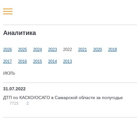
Новости РФ
Аналитика
Городские новости
2026
2025
2024
2023
2022
2021
2020
2018
Новости компаний
2017
2016
2015
2014
2013
Наши мероприятия
ИЮЛЬ
Статьи
31.07.2022
ДТП по КАСКО/ОСАГО в Самарской области за полугодье
7715
2