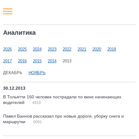
Новости РФ
Аналитика
Городские новости
2026
2025
2024
2023
2022
2021
2020
2018
Новости компаний
2017
2016
2015
2014
2013
Наши мероприятия
ДЕКАБРЬ
НОЯБРЬ
Статьи
30.12.2013
В Тольятти 160 человек пострадали по вине начинающих
водителей
4918
Павел Баннов рассказал про новые дороги, уборку снега и
маршрутки
6091