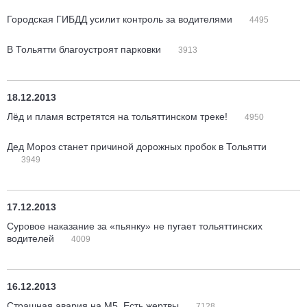
Городская ГИБДД усилит контроль за водителями
4495
В Тольятти благоустроят парковки
3913
18.12.2013
Лёд и пламя встретятся на тольяттинском треке!
4950
Дед Мороз станет причиной дорожных пробок в Тольятти
3949
17.12.2013
Суровое наказание за «пьянку» не пугает тольяттинских
водителей
4009
16.12.2013
Страшная авария на М5. Есть жертвы
7128